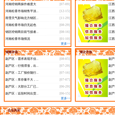
[07-09]
河南经销商操作难度大
江西
[12-15]
河南松香市场销售平淡...
江西
[11-29]
雨雪天气影响北方销区...
江西
[08-29]
河南松香市场仍无起色
江西
[08-16]
销区经销商目前亏损者...
江西
[01-10]
河南松香市场情况
江西
更多>>
湖南市场
湖北市场
[08-05]
副产区：需求表现不佳...
副产
[07-29]
副产区：行情滞涨，出...
副产
[07-16]
副产区：工厂报价随行...
副产
[07-07]
副产区：库存量不大，...
副产
[06-29]
副产区：大部分工厂已...
副产
[06-15]
副产区：近段时间出货...
副产
更多>>
企业风采