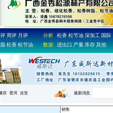
日评
周评
月评
分析
松香
松节油
深加工
国际
松脂
松香
松节油
数据
进出口
产量
库存
其他
肇庆
普洱
吉安
最新消息
销售