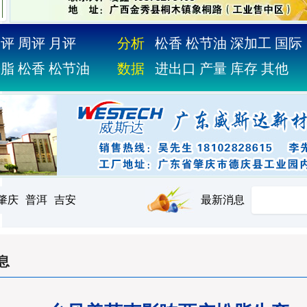
日评
周评
月评
分析
松香
松节油
深加工
国际
松脂
松香
松节油
数据
进出口
产量
库存
其他
肇庆
普洱
吉安
最新消息
息