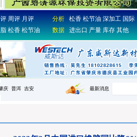
日评
周评
月评
分析
松香
松节油
深加工
国际
松脂
松香
松节油
数据
进出口
产量
库存
其他
肇庆
普洱
吉安
最新消息